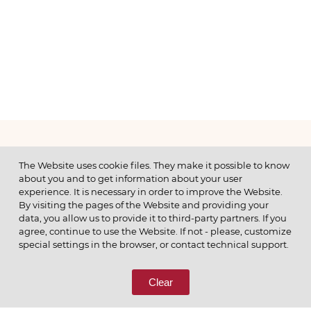
МЕНЮ
The Website uses cookie files. They make it possible to know
about you and to get information about your user
experience. It is necessary in order to improve the Website.
By visiting the pages of the Website and providing your
data, you allow us to provide it to third-party partners. If you
© 2026 ОАО
agree, continue to use the Website. If not - please, customize
ПОЗВОНИТЕ НАМ
special settings in the browser, or contact technical support.
8 (800) 333-65-66
Clear
СВЯЖИТЕСЬ С НАМИ