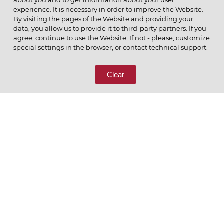
about you and to get information about your user
experience. It is necessary in order to improve the Website.
By visiting the pages of the Website and providing your
data, you allow us to provide it to third-party partners. If you
© 2026 ОАО
agree, continue to use the Website. If not - please, customize
ПОЗВОНИТЕ НАМ
special settings in the browser, or contact technical support.
8 (800) 333-65-66
Clear
СВЯЖИТЕСЬ С НАМИ
Ценим то, что делаем
РУССКИЙ
ENGLISH
Политика конфиденциальности