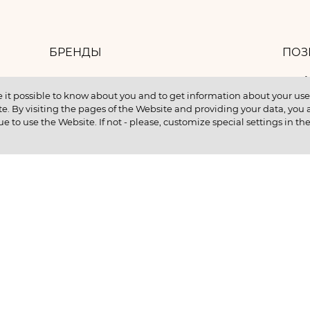
БРЕНДЫ
ПОЗ
8 
БАНК ИДЕЙ
 it possible to know about you and to get information about your user 
e. By visiting the pages of the Website and providing your data, you al
КОНТАКТЫ
ue to use the Website. If not - please, customize special settings in th
КУПИТЬ В КРЕДИТ
ентам
ИНФОРМАЦИЯ О НМУ
ии
Ц