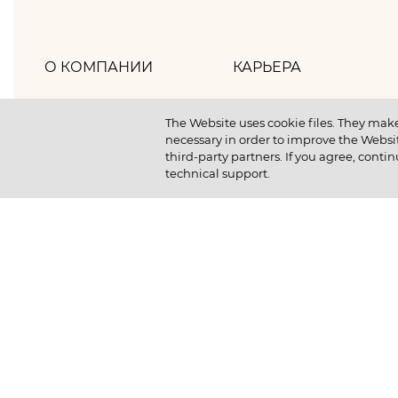
О КОМПАНИИ
КАРЬЕРА
Хлебпром
Как мы работаем
The Website uses cookie files. They make
necessary in order to improve the Websit
Политика компании
Как мы отдыхаем
third-party partners. If you agree, contin
technical support.
Наша история
Как мы учимся
Новости
Отличный старт студ
Устойчивое развитие
Вакансии
Выпускникам компан