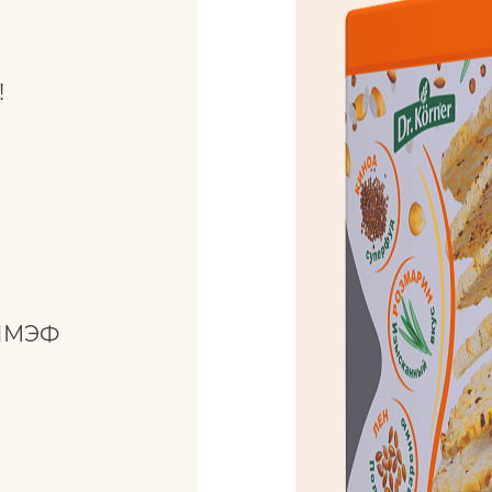
!
 ПМЭФ