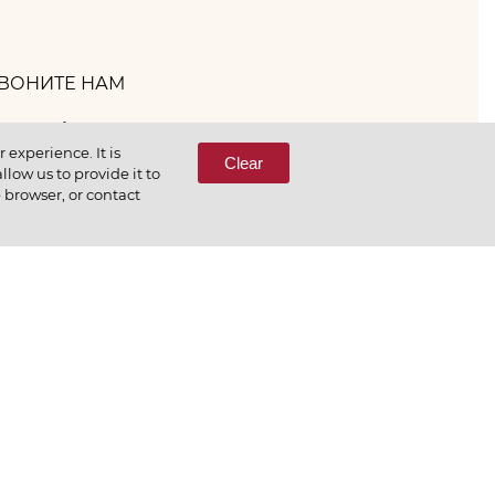
ВОНИТЕ НАМ
(800) 333-65-66
experience. It is
Clear
low us to provide it to
e browser, or contact
СВЯЖИТЕСЬ С НАМИ
еним то, что делаем