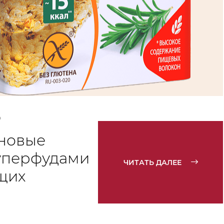
Ь
новые
уперфудами
ЧИТАТЬ ДАЛЕЕ
щих