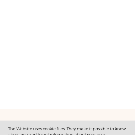
МЕНЮ
The Website uses cookie files. They make it possible to know
about you and to get information about your user