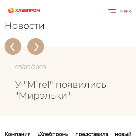
Меню
Главная
О компании
Новости
У "Mirel" появились "Мирэльки"
Новости
‹
›
03/09/2009
У "Mirel" появились
"Мирэльки"
Компания «Хлебпром» представила новый