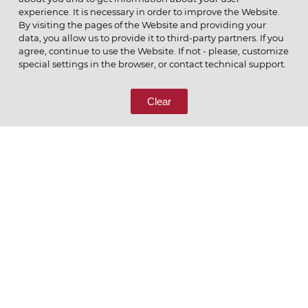
experience. It is necessary in order to improve the Website.
By visiting the pages of the Website and providing your
data, you allow us to provide it to third-party partners. If you
© 2026 ОАО
agree, continue to use the Website. If not - please, customize
ПОЗВОНИТЕ НАМ
special settings in the browser, or contact technical support.
8 (800) 333-65-66
Clear
СВЯЖИТЕСЬ С НАМИ
Ценим то, что делаем
РУССКИЙ
ENGLISH
Политика конфиденциальности