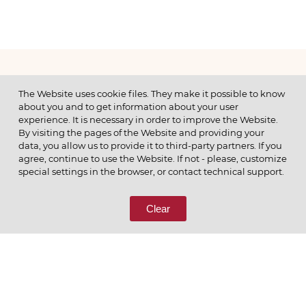
МЕНЮ
The Website uses cookie files. They make it possible to know
about you and to get information about your user
experience. It is necessary in order to improve the Website.
By visiting the pages of the Website and providing your
data, you allow us to provide it to third-party partners. If you
© 2026 ОАО
agree, continue to use the Website. If not - please, customize
ПОЗВОНИТЕ НАМ
special settings in the browser, or contact technical support.
8 (800) 333-65-66
Clear
СВЯЖИТЕСЬ С НАМИ