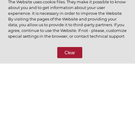
The Website uses cookie files. They make it possible to know
about you and to get information about your user
experience. It is necessary in order to improve the Website.
By visiting the pages of the Website and providing your
data, you allow us to provide it to third-party partners. If you
© 2026 ОАО
agree, continue to use the Website. If not - please, customize
ПОЗВОНИТЕ НАМ
special settings in the browser, or contact technical support.
8 (800) 333-65-66
Clear
СВЯЖИТЕСЬ С НАМИ
Ценим то, что делаем
РУССКИЙ
ENGLISH