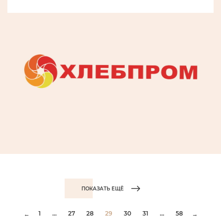
ПОКАЗАТЬ ЕЩЁ
1
...
27
28
29
30
31
...
58
←
→