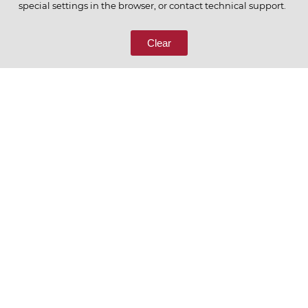
ПОЗВОНИТЕ НАМ
special settings in the browser, or contact technical support.
8 (800) 333-65-66
Clear
СВЯЖИТЕСЬ С НАМИ
Ценим то, что делаем
РУССКИЙ
ENGLISH
Политика конфиденциальности
Пользовательское соглашение
Согласие на обработку персональных данных
Условия отбора контрагентов