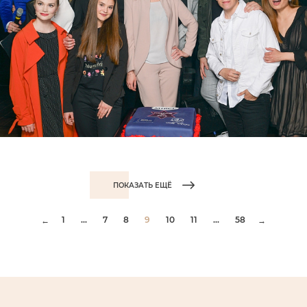
ПОКАЗАТЬ ЕЩЁ
1
...
7
8
9
10
11
...
58
←
→