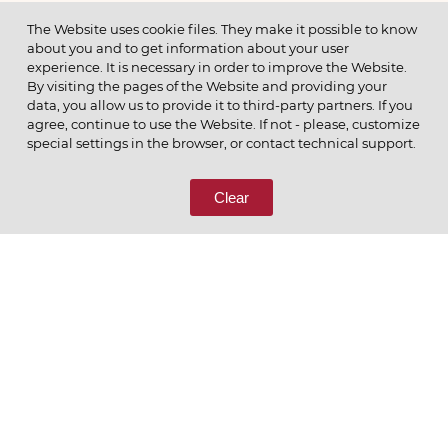
МЕНЮ
The Website uses cookie files. They make it possible to know
about you and to get information about your user
experience. It is necessary in order to improve the Website.
By visiting the pages of the Website and providing your
data, you allow us to provide it to third-party partners. If you
© 2026 ОАО
agree, continue to use the Website. If not - please, customize
ПОЗВОНИТЕ НАМ
special settings in the browser, or contact technical support.
8 (800) 333-65-66
Clear
СВЯЖИТЕСЬ С НАМИ
Ценим то, что делаем