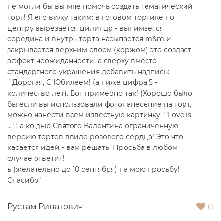
не могли бы вы мне помочь создать тематический
торт! Я его вижу таким: в готовом тортике по
центру вырезается цилиндр - вынимается
середина и внутрь торта насыпается m&m и
закрывается верхним слоем (коржом) это создаст
эффект неожиданности, а сверху вместо
стандартного украшения добавить надпись:
""Дорогая, С Юбилеем! (а ниже цифра 5 -
количество лет). Вот примерно так! (Хорошо было
бы если вы использовали фотонанесение на торт,
можно нанести всем известную картинку ""Love is
..."", а ко дню Святого Валентина ограниченную
версию тортов ввиде розового сердца! Это что
касается идей - вам решать! Просьба в любом
случае ответит!
ь (желательно до 10 сентября) на мою просьбу!
Спасибо"
0
Рустам Ринатович