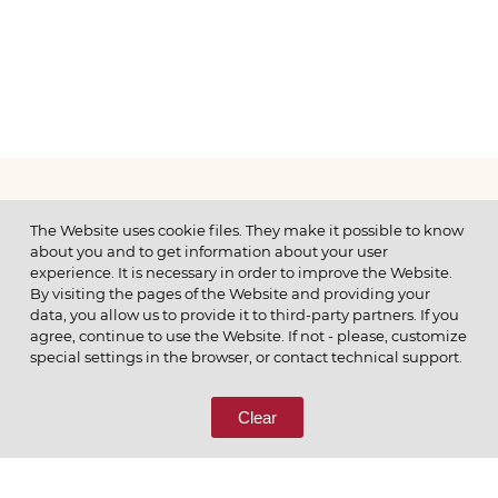
МЕНЮ
The Website uses cookie files. They make it possible to know
about you and to get information about your user
experience. It is necessary in order to improve the Website.
By visiting the pages of the Website and providing your
data, you allow us to provide it to third-party partners. If you
© 2026 ОАО
agree, continue to use the Website. If not - please, customize
ПОЗВОНИТЕ НАМ
special settings in the browser, or contact technical support.
8 (800) 333-65-66
Clear
СВЯЖИТЕСЬ С НАМИ