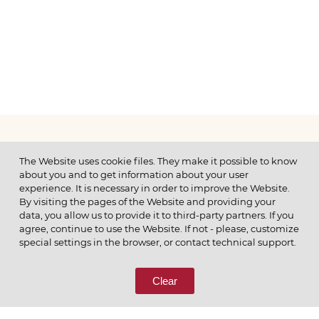
МЕНЮ
The Website uses cookie files. They make it possible to know
about you and to get information about your user
experience. It is necessary in order to improve the Website.
By visiting the pages of the Website and providing your
data, you allow us to provide it to third-party partners. If you
© 2026 ОАО
agree, continue to use the Website. If not - please, customize
ПОЗВОНИТЕ НАМ
special settings in the browser, or contact technical support.
8 (800) 333-65-66
Clear
СВЯЖИТЕСЬ С НАМИ