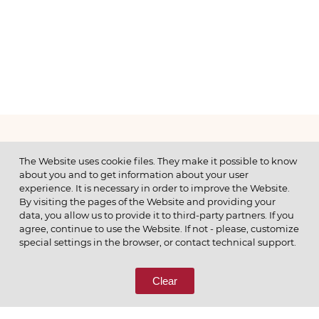
МЕНЮ
The Website uses cookie files. They make it possible to know
about you and to get information about your user
experience. It is necessary in order to improve the Website.
By visiting the pages of the Website and providing your
data, you allow us to provide it to third-party partners. If you
© 2026 ОАО
agree, continue to use the Website. If not - please, customize
ПОЗВОНИТЕ НАМ
special settings in the browser, or contact technical support.
8 (800) 333-65-66
Clear
СВЯЖИТЕСЬ С НАМИ