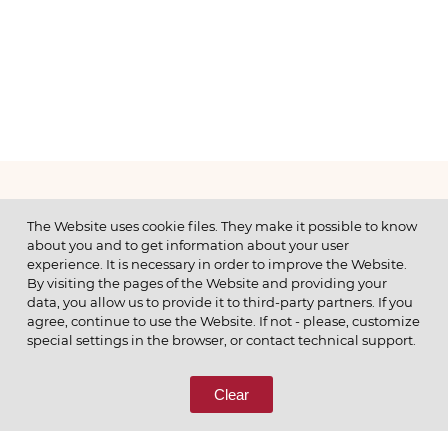
МЕНЮ
The Website uses cookie files. They make it possible to know
about you and to get information about your user
experience. It is necessary in order to improve the Website.
By visiting the pages of the Website and providing your
data, you allow us to provide it to third-party partners. If you
© 2026 ОАО
agree, continue to use the Website. If not - please, customize
ПОЗВОНИТЕ НАМ
special settings in the browser, or contact technical support.
8 (800) 333-65-66
Clear
СВЯЖИТЕСЬ С НАМИ