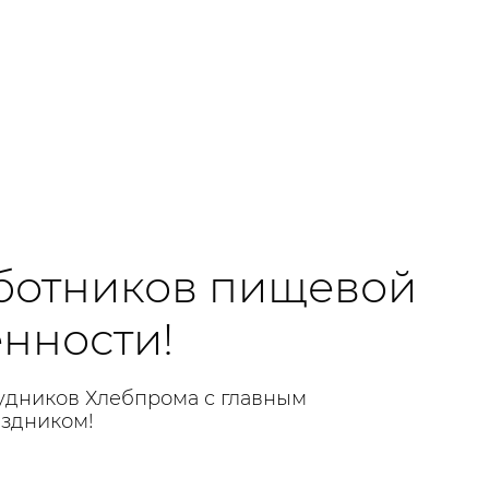
ботников пищевой
нности!
удников Хлебпрома с главным
здником!