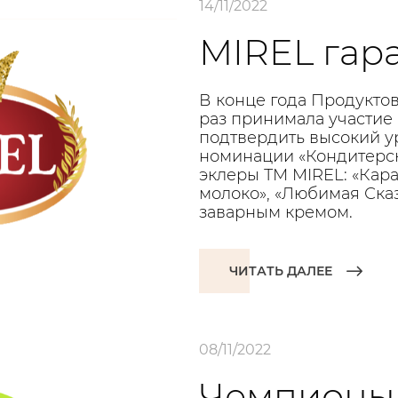
14/11/2022
MIREL гара
В конце года Продукто
раз принимала участие 
подтвердить высокий у
номинации «Кондитерск
эклеры ТМ MIREL: «Кар
молоко», «Любимая Сказ
заварным кремом.
ЧИТАТЬ ДАЛЕЕ
08/11/2022
Чемпионы 