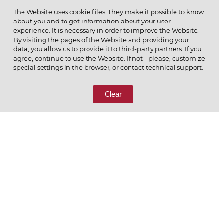
МЕНЮ
The Website uses cookie files. They make it possible to know
about you and to get information about your user
experience. It is necessary in order to improve the Website.
By visiting the pages of the Website and providing your
data, you allow us to provide it to third-party partners. If you
© 2026 ОАО
agree, continue to use the Website. If not - please, customize
ПОЗВОНИТЕ НАМ
special settings in the browser, or contact technical support.
8 (800) 333-65-66
Clear
СВЯЖИТЕСЬ С НАМИ
Ценим то, что делаем
РУССКИЙ
ENGLISH