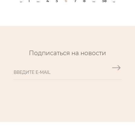
1
...
4
5
6
7
8
...
58
←
→
Подписаться на новости