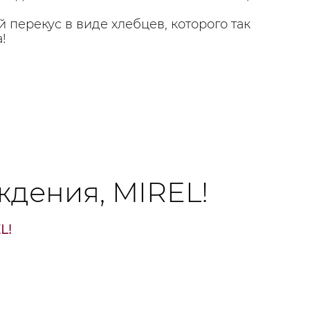
 перекус в виде хлебцев, которого так
!
ждения, MIREL!
L!