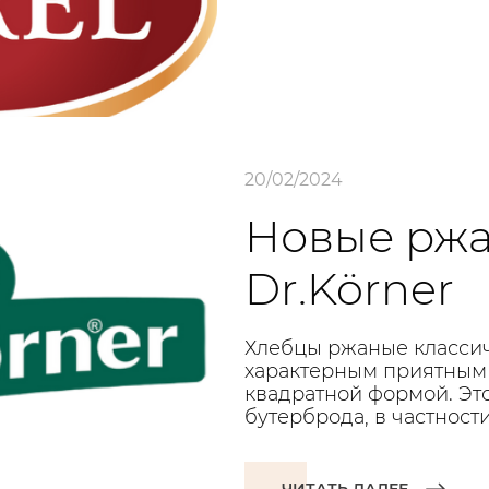
20/02/2024
Новые ржа
Dr.Körner
Хлебцы ржаные класси
характерным приятным 
квадратной формой. Эт
бутерброда, в частност