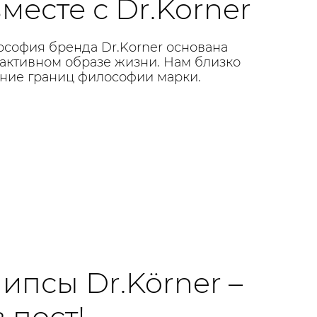
месте с Dr.Korner
ософия бренда Dr.Korner основана
 активном образе жизни. Нам близко
ние границ философии марки.
ипсы Dr.Körner –
 пост!