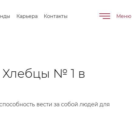
енды
Карьера
Контакты
Меню
– Хлебцы № 1 в
о способность вести за собой людей для