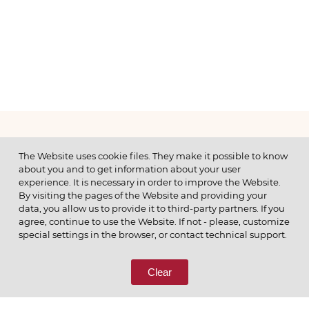
МЕНЮ
The Website uses cookie files. They make it possible to know
about you and to get information about your user
experience. It is necessary in order to improve the Website.
By visiting the pages of the Website and providing your
data, you allow us to provide it to third-party partners. If you
© 2026 ОАО
agree, continue to use the Website. If not - please, customize
ПОЗВОНИТЕ НАМ
special settings in the browser, or contact technical support.
8 (800) 333-65-66
Clear
СВЯЖИТЕСЬ С НАМИ