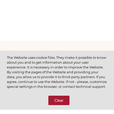
МЕНЮ
The Website uses cookie files. They make it possible to know
about you and to get information about your user
experience. It is necessary in order to improve the Website.
By visiting the pages of the Website and providing your
data, you allow us to provide it to third-party partners. If you
© 2026 ОАО
agree, continue to use the Website. If not - please, customize
ПОЗВОНИТЕ НАМ
special settings in the browser, or contact technical support.
8 (800) 333-65-66
Clear
СВЯЖИТЕСЬ С НАМИ