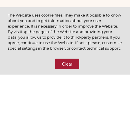
МЕНЮ
The Website uses cookie files. They make it possible to know
about you and to get information about your user
experience. It is necessary in order to improve the Website.
By visiting the pages of the Website and providing your
data, you allow us to provide it to third-party partners. If you
© 2026 ОАО
agree, continue to use the Website. If not - please, customize
ПОЗВОНИТЕ НАМ
special settings in the browser, or contact technical support.
8 (800) 333-65-66
Clear
СВЯЖИТЕСЬ С НАМИ
Ценим то, что делаем